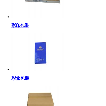
彩印包装
彩盒包装