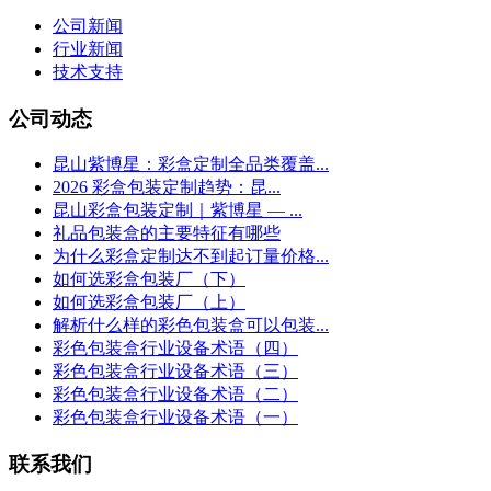
公司新闻
行业新闻
技术支持
公司动态
昆山紫博星：彩盒定制全品类覆盖...
2026 彩盒包装定制趋势：昆...
昆山彩盒包装定制｜紫博星 — ...
礼品包装盒的主要特征有哪些
为什么彩盒定制达不到起订量价格...
如何选彩盒包装厂（下）
如何选彩盒包装厂（上）
解析什么样的彩色包装盒可以包装...
彩色包装盒行业设备术语（四）
彩色包装盒行业设备术语（三）
彩色包装盒行业设备术语（二）
彩色包装盒行业设备术语（一）
联系我们