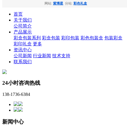
网站:
紫博星
分站:
彩色礼盒
首页
关于我们
公司简介
产品展示
彩盒包装系列
彩盒包装
彩印包装
彩色包装盒
包装彩盒
彩印礼盒
更多
资讯中心
公司新闻
行业新闻
技术支持
联系我们
24小时咨询热线
138-1736-6384
新闻中心