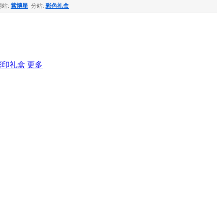
网站:
紫博星
分站:
彩色礼盒
彩印礼盒
更多