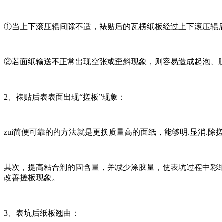
①当上下滚压辊间隙不适，裱贴后的瓦楞纸板经过上下滚压辊
②若面纸输送不正常出现空张或歪斜现象，则容易造成起泡、
2、裱贴后表表面出现“搓板”现象：
zui简便可靠的的方法就是更换质量高的面纸，能够明.显消.
其次，提高粘合剂的固含量，并减少涂胶量，使表坑过程中彩
改善搓板现象。
3、表坑后纸板翘曲：