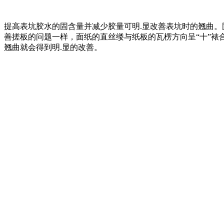
提高表坑胶水的固含量并减少胶量可明.显改善表坑时的翘曲
善搓板的问题一样，面纸的直丝缕与纸板的瓦楞方向呈“十”
翘曲就会得到明.显的改善。