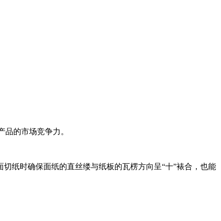
了产品的市场竞争力。
切纸时确保面纸的直丝缕与纸板的瓦楞方向呈“十”裱合，也能