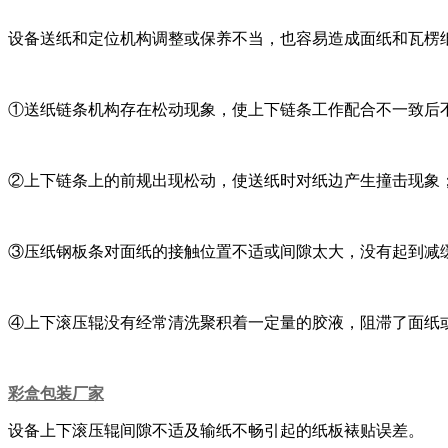
设备送纸和定位机构调整或保养不当，也容易造成面纸和瓦楞
①送纸链条机构存在松动现象，使上下链条工作配合不一致后
②上下链条上的前规出现松动，使送纸时对纸边产生撞击现象
③压纸钢板条对面纸的接触位置不适或间隙太大，没有起到减
④上下滚压辊没有经常清洗聚积着一定量的胶液，阻滞了面纸
彩盒包装厂家
设备上下滚压辊间隙不适及输纸不畅引起的纸板裱贴误差。