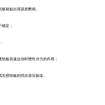
纸板裱贴出现误差弊病。
不稳定；
；
缓纸板高速运动时惯性冲力的作用；
或瓦楞纸板的同步滚压输送。