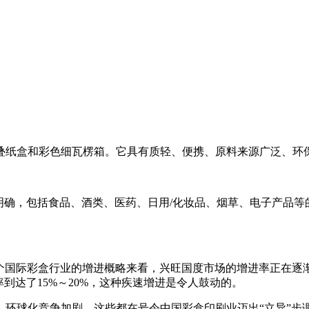
叠纸盒和彩色细瓦楞箱。它具有质轻、便携、原料来源广泛、环
明确，包括食品、酒类、医药、日用/化妆品、烟草、电子产品等的
从整个国际彩盒行业的增进概略来看，兴旺国度市场的增进率正在
到达了15%～20%，这种疾速增进是令人鼓动的。
环球化竞争加剧，这些都在号令中国彩盒印刷业迈出“立异”步