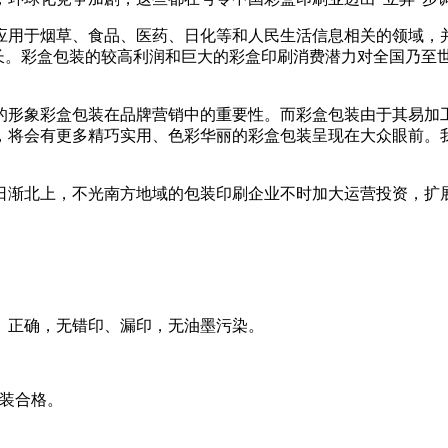
应用于烟草、食品、医药、日化等和人民生活信息相关的领域，并
增长。彩盒包装的较高利润和巨大的彩盒印刷消费潜力对全国乃至
的形象彩盒包装在品牌营销中的重要性。而彩盒包装由于其易加
，将会有更多精巧实用、色彩华丽的彩盒包装呈现在大众眼前。
日渐北上，不光南方地域的包装印刷企业不时加大运营投资，扩
、正确，无错印、漏印，无油墨污染。
试装合格。