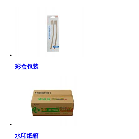
彩盒包装
水印纸箱