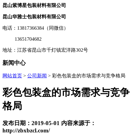
昆山紫博星包装材料有限公司
昆山华雅士包装材料有限公司
电话：13817366384（同微信）
13651704682
0
地址：江苏省昆山市千灯镇宏洋路302号
新闻中心
网站首页
>
公司新闻
> 彩色包装盒的市场需求与竞争格局
彩色包装盒的市场需求与竞争
格局
发布日期：2019-05-01 内容来源于：
http://zbxbzcl.com/