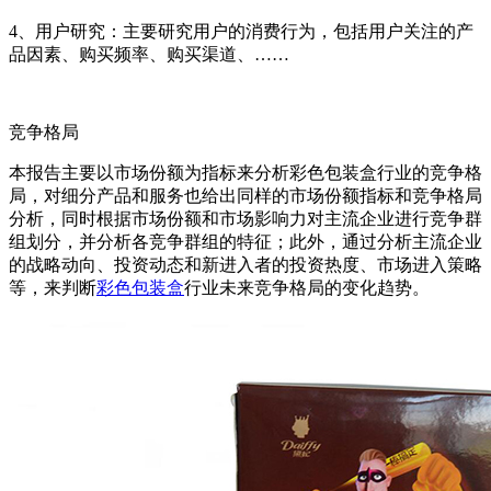
4、用户研究：主要研究用户的消费行为，包括用户关注的产
品因素、购买频率、购买渠道、……
竞争格局
本报告主要以市场份额为指标来分析彩色包装盒行业的竞争格
局，对细分产品和服务也给出同样的市场份额指标和竞争格局
分析，同时根据市场份额和市场影响力对主流企业进行竞争群
组划分，并分析各竞争群组的特征；此外，通过分析主流企业
的战略动向、投资动态和新进入者的投资热度、市场进入策略
等，来判断
彩色包装盒
行业未来竞争格局的变化趋势。