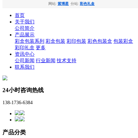
网站:
紫博星
分站:
彩色礼盒
首页
关于我们
公司简介
产品展示
彩盒包装系列
彩盒包装
彩印包装
彩色包装盒
包装彩盒
彩印礼盒
更多
资讯中心
公司新闻
行业新闻
技术支持
联系我们
24小时咨询热线
138-1736-6384
产品分类