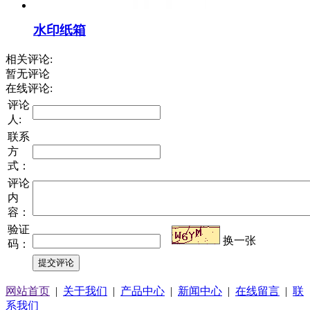
水印纸箱
相关评论:
暂无评论
在线评论:
评论
人:
联系
方
式：
评论
内
容：
验证
换一张
码：
网站首页
|
关于我们
|
产品中心
|
新闻中心
|
在线留言
|
联
系我们