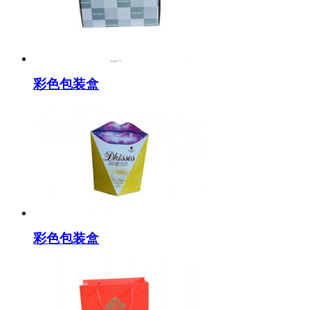
彩色包装盒
彩色包装盒