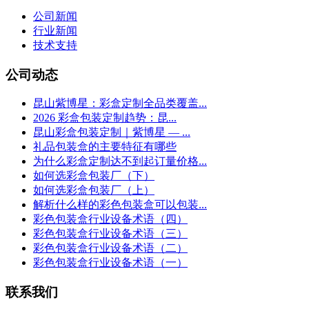
公司新闻
行业新闻
技术支持
公司动态
昆山紫博星：彩盒定制全品类覆盖...
2026 彩盒包装定制趋势：昆...
昆山彩盒包装定制｜紫博星 — ...
礼品包装盒的主要特征有哪些
为什么彩盒定制达不到起订量价格...
如何选彩盒包装厂（下）
如何选彩盒包装厂（上）
解析什么样的彩色包装盒可以包装...
彩色包装盒行业设备术语（四）
彩色包装盒行业设备术语（三）
彩色包装盒行业设备术语（二）
彩色包装盒行业设备术语（一）
联系我们